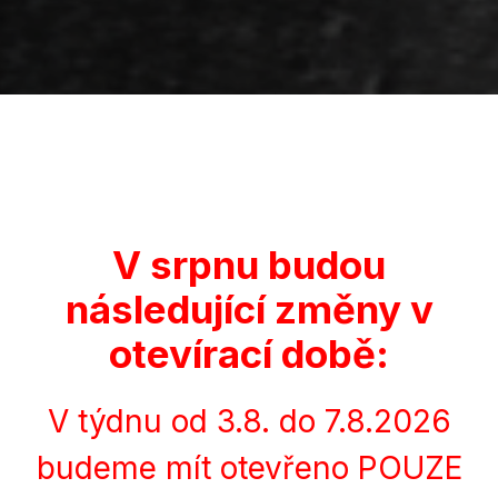
V srpnu budou
následující změny v
otevírací době:
V týdnu od 3.8. do 7.8.2026
budeme mít otevřeno POUZE