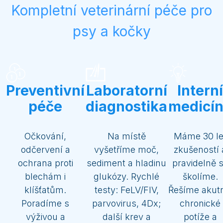
Kompletní veterinární péče pro
psy a kočky
Preventivní
Laboratorní
Interní
péče
diagnostika
medicí
Očkování,
Na místě
Máme 30 le
odčervení a
vyšetříme moč,
zkušeností 
ochrana proti
sediment a hladinu
pravidelně 
blechám i
glukózy. Rychlé
školíme.
klíšťatům.
testy: FeLV/FIV,
Řešíme akutn
Poradíme s
parvovirus, 4Dx;
chronické
výživou a
další krev a
potíže a