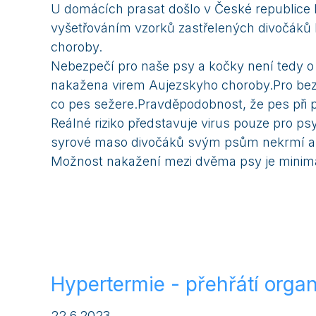
U domácích prasat došlo v České republice k
vyšetřováním vzorků zastřelených divočáků by
choroby.
Nebezpečí pro naše psy a kočky není tedy o ni
nakažena virem Aujezskyho choroby.Pro bezpeč
co pes sežere.Pravděpodobnost, že pes při p
Reálné riziko představuje virus pouze pro psy
syrové maso divočáků svým psům nekrmí a v
Možnost nakažení mezi dvěma psy je minimá
Hypertermie - přehřátí orga
22.6.2023