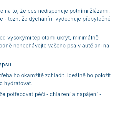
e na to, že pes nedisponuje potními žlázami,
ace - tozn. že dýcháním vydechuje přebytečné
před vysokými teplotami ukrýt, minimálně
hodně nenechávejte vašeho psa v autě ani na
apsu.
řeba ho okamžitě zchladit. Ideálně ho položit
o hydratovat.
e potřebovat péči - chlazení a napájení -