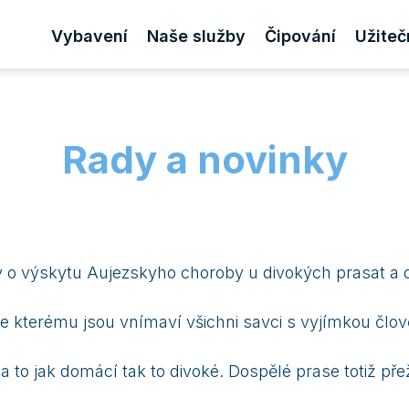
Vybavení
Naše služby
Čipování
Užiteč
Rady a novinky
 o výskytu Aujezskyho choroby u divokých prasat a o
e kterému jsou vnímaví všichni savci s vyjímkou člo
a to jak domácí tak to divoké. Dospělé prase totiž př