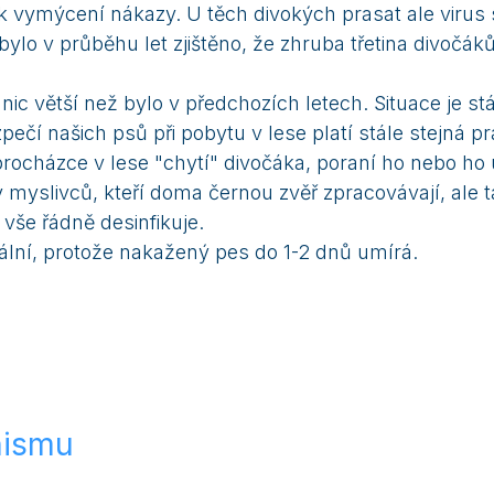
 vymýcení nákazy. U těch divokých prasat ale virus s
lo v průběhu let zjištěno, že zhruba třetina divočáků 
c větší než bylo v předchozích letech. Situace je stál
í našich psů při pobytu v lese platí stále stejná pr
rocházce v lese "chytí" divočáka, poraní ho nebo ho u
 myslivců, kteří doma černou zvěř zpracovávají, ale t
še řádně desinfikuje.
lní, protože nakažený pes do 1-2 dnů umírá.
nismu