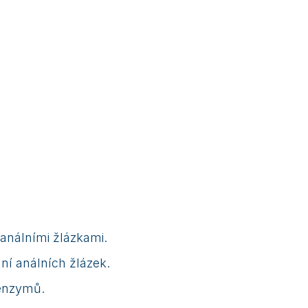
 análními žlázkami.
ní análních žlázek.
 enzymů.