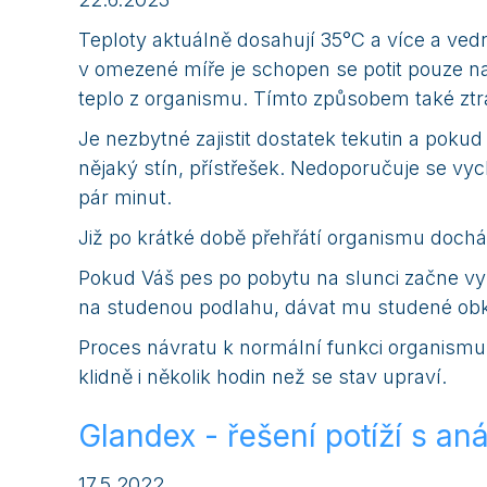
Teploty aktuálně dosahují 35°C a více a vedr
v omezené míře je schopen se potit pouze na
teplo z organismu. Tímto způsobem také ztrá
Je nezbytné zajistit dostatek tekutin a poku
nějaký stín, přístřešek. Nedoporučuje se vy
pár minut.
Již po krátké době přehřátí organismu doch
Pokud Váš pes po pobytu na slunci začne vyka
na studenou podlahu, dávat mu studené obkl
Proces návratu k normální funkci organismu 
klidně i několik hodin než se stav upraví.
Glandex - řešení potíží s an
17.5.2022