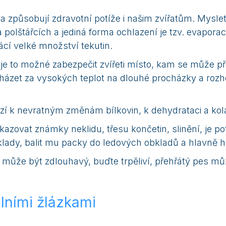
a způsobují zdravotní potíže i našim zvířatům. Myslet
 polštářcích a jediná forma ochlazení je tzv. evapor
cí velké množství tekutin.
d je to možné zabezpečit zvířeti místo, kam se může 
cházet za vysokých teplot na dlouhé procházky a roz
ází k nevratným změnám bílkovin, k dehydrataci a kol
zovat známky neklidu, třesu končetin, slinění, je pot
ady, balit mu packy do ledových obkladů a hlavně h
může být zdlouhavý, buďte trpěliví, přehřátý pes můž
álními žlázkami