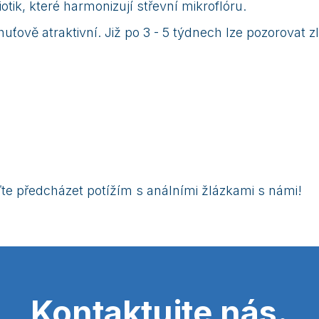
tik, které harmonizují střevní mikroflóru.
uťově atraktivní. Již po 3 - 5 týdnech lze pozorovat z
jďte předcházet potížím s análními žlázkami s námi!
Kontaktujte nás.