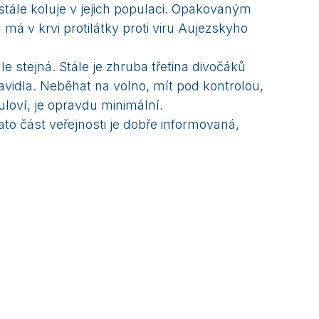
tále koluje v jejich populaci. Opakovaným
má v krvi protilátky proti viru Aujezskyho
e stejná. Stále je zhruba třetina divočáků
avidla. Neběhat na volno, mít pod kontrolou,
loví, je opravdu minimální.
ato část veřejnosti je dobře informovaná,